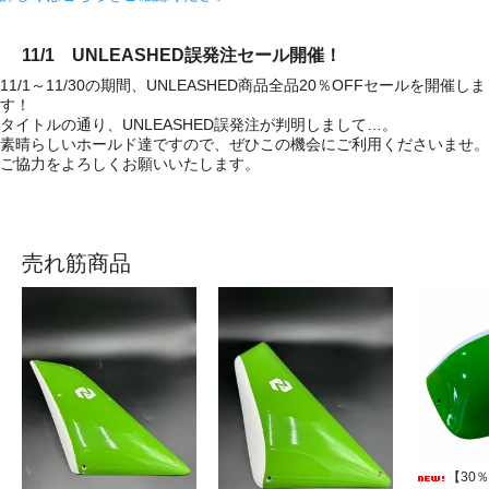
11/1 UNLEASHED誤発注セール開催！
11/1～11/30の期間、UNLEASHED商品全品20％OFFセールを開催しま
す！
タイトルの通り、UNLEASHED誤発注が判明しまして…。
素晴らしいホールド達ですので、ぜひこの機会にご利用くださいませ。
ご協力をよろしくお願いいたします。
売れ筋商品
【30％