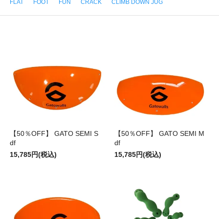
FLAT
FOOT
FUN
CRACK
CLIMB DOWN JUG
【50％OFF】 GATO SEMI S
【50％OFF】 GATO SEMI M
df
df
15,785円(税込)
15,785円(税込)