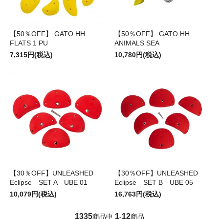
【50％OFF】 GATO HH
【50％OFF】 GATO HH
FLATS 1 PU
ANIMALS SEA
7,315円(税込)
10,780円(税込)
【30％OFF】UNLEASHED
【30％OFF】UNLEASHED
Eclipse SET A UBE 01
Eclipse SET B UBE 05
10,079円(税込)
16,763円(税込)
1335
1
12
商品中
-
商品