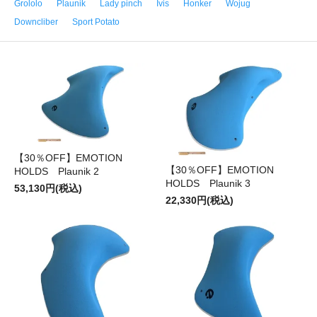
Grololo
Plaunik
Lady pinch
Ivis
Honker
Wojug
Downcliber
Sport Potato
【30％OFF】EMOTION
【30％OFF】EMOTION
HOLDS Plaunik 2
HOLDS Plaunik 3
53,130円(税込)
22,330円(税込)