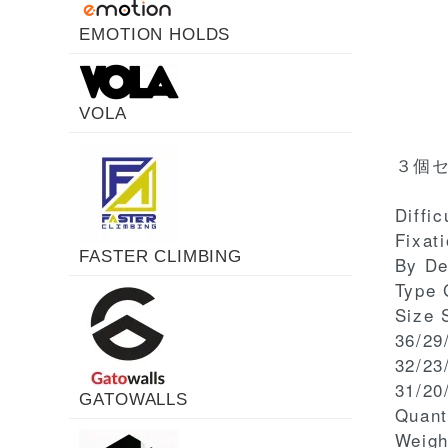
EMOTION HOLDS
VOLA
３個
Diffi
Fixat
FASTER CLIMBING
By De
Type
Size 
36/29
32/23
31/20
GATOWALLS
Quant
Weigh