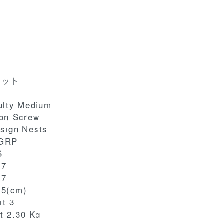
セット
culty Medium
ion Screw
sign Nests
 GRP
S
/7
/7
/5(cm)
it 3
t 2.30 Kg