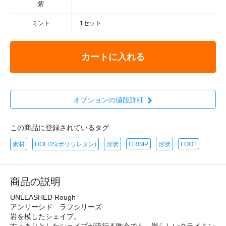
紫
ミント
1セット
カートに入れる
オプションの値段詳細
この商品に登録されているタグ
素材
HOLDS(ポリウレタン)
形状
CRIMP
形状
FOOT
商品の説明
UNLEASHED Rough
アンリーシド ラフシリーズ
岩を模したシェイプ。
すっきりとしたシェイプが流行る昨今でも、岩らしいクライミン