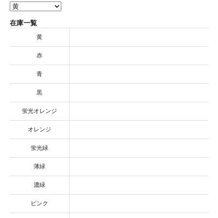
在庫一覧
黄
赤
青
黒
蛍光オレンジ
オレンジ
蛍光緑
薄緑
濃緑
ピンク