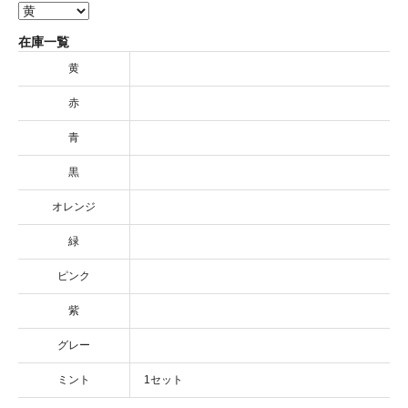
在庫一覧
黄
赤
青
黒
オレンジ
緑
ピンク
紫
グレー
ミント
1セット