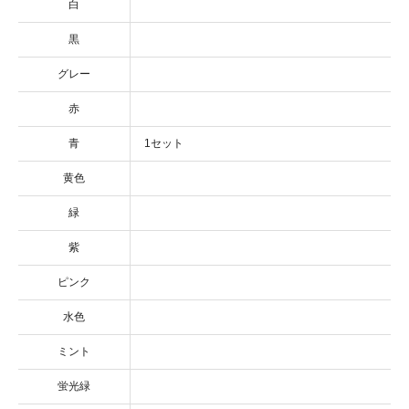
白
黒
グレー
赤
青
1セット
黄色
緑
紫
ピンク
水色
ミント
蛍光緑