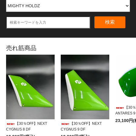
検索
売れ筋商品
【30％
ANTARES 9
23,100円
【30％OFF】NEXT
【30％OFF】NEXT
CYGNUS 8 DF
CYGNUS 9 DF