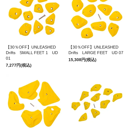
【30％OFF】UNLEASHED
【30％OFF】UNLEASHED
Drifts SMALL FEET 1 UD
Drifts LARGE FEET UD 07
01
15,308円(税込)
7,277円(税込)