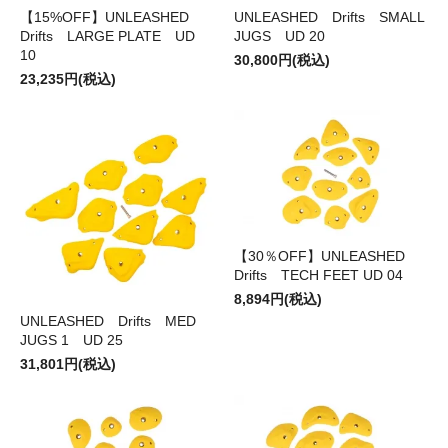
【15%OFF】UNLEASHED
UNLEASHED Drifts SMALL
Drifts LARGE PLATE UD
JUGS UD 20
10
30,800円(税込)
23,235円(税込)
【30％OFF】UNLEASHED
Drifts TECH FEET UD 04
8,894円(税込)
UNLEASHED Drifts MED
JUGS 1 UD 25
31,801円(税込)