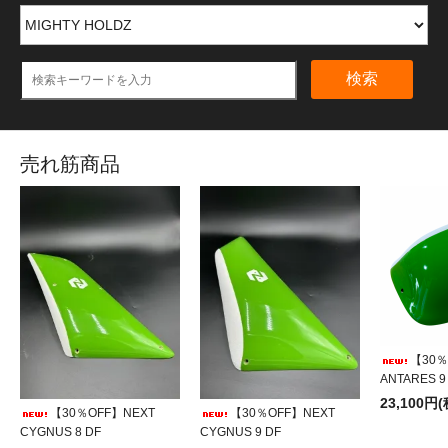
検索
売れ筋商品
【30％
ANTARES 9
23,100円
【30％OFF】NEXT
【30％OFF】NEXT
CYGNUS 8 DF
CYGNUS 9 DF