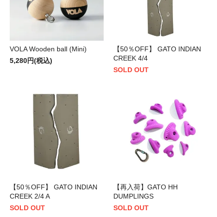
VOLA Wooden ball (Mini)
【50％OFF】 GATO INDIAN
CREEK 4/4
5,280円(税込)
SOLD OUT
【50％OFF】 GATO INDIAN
【再入荷】GATO HH
CREEK 2/4 A
DUMPLINGS
SOLD OUT
SOLD OUT