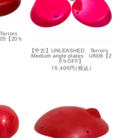
errors
UN05【20％
【中古】UNLEASHED Terrors
Medium angle plates UN06【2
0％OFF】
15,400円(税込)