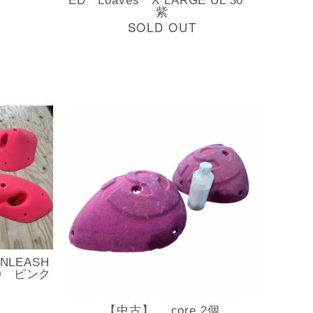
ED Loaves X LARGE UL 30
紫
SOLD OUT
NLEASH
 30 ピンク
【中古】 core 2個