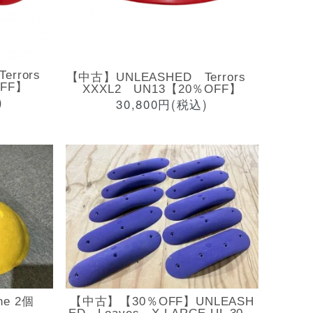
errors
【中古】UNLEASHED Terrors
OFF】
XXXL2 UN13【20％OFF】
)
30,800円(税込)
ne 2個
【中古】【30％OFF】UNLEASH