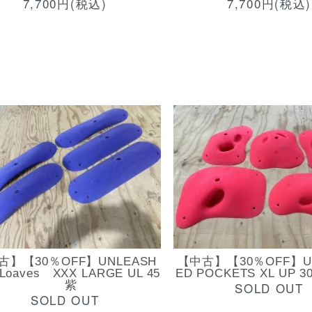
7,700円(税込)
7,700円(税込)
古】【30％OFF】UNLEASH
【中古】【30％OFF】U
oaves XXX LARGE UL 45
ED POCKETS XL UP
紫
SOLD OUT
SOLD OUT