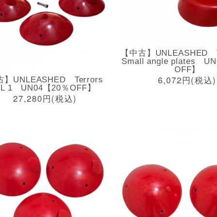
【中古】UNLEASHED T
Small angle plates 
OFF】
6,072円(税込)
】UNLEASHED Terrors
XL 1 UN04【20％OFF】
27,280円(税込)